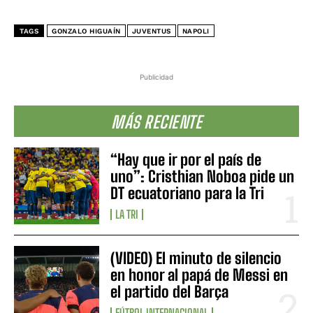
TAGS
GONZALO HIGUAÍN
JUVENTUS
NAPOLI
Publicidad
MÁS RECIENTE
“Hay que ir por el país de
uno”: Cristhian Noboa pide un
DT ecuatoriano para la Tri
LA TRI
(VIDEO) El minuto de silencio
en honor al papá de Messi en
el partido del Barça
FÚTBOL INTERNACIONAL