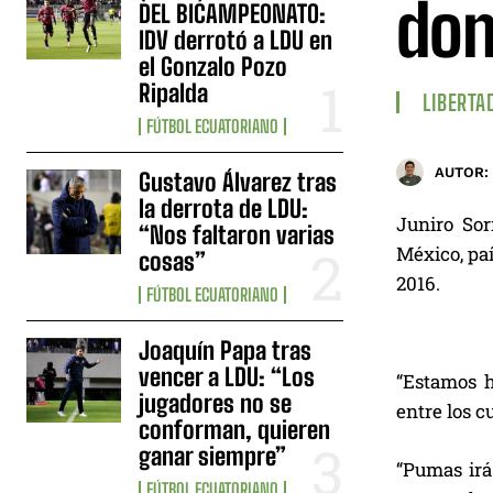
don
DEL BICAMPEONATO:
IDV derrotó a LDU en
el Gonzalo Pozo
Ripalda
LIBERTA
FÚTBOL ECUATORIANO
AUTOR:
Gustavo Álvarez tras
la derrota de LDU:
Juniro Sor
“Nos faltaron varias
México, paí
cosas”
2016.
FÚTBOL ECUATORIANO
Joaquín Papa tras
vencer a LDU: “Los
“Estamos h
jugadores no se
entre los c
conforman, quieren
ganar siempre”
“Pumas irá
FÚTBOL ECUATORIANO