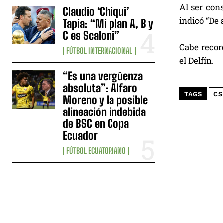
Al ser cons
Claudio ‘Chiqui’
indicó “De 
Tapia: “Mi plan A, B y
C es Scaloni”
Cabe record
FÚTBOL INTERNACIONAL
el Delfín.
“Es una vergüenza
absoluta”: Alfaro
TAGS
CS
Moreno y la posible
alineación indebida
de BSC en Copa
Ecuador
FÚTBOL ECUATORIANO