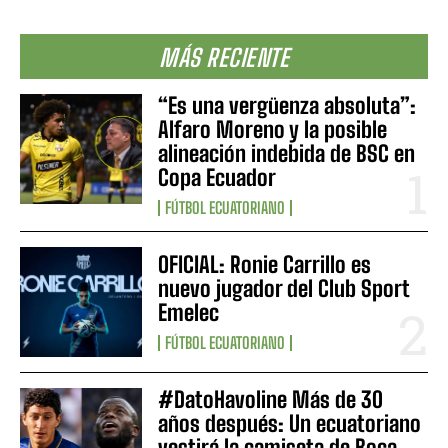
MÁS RECIENTE
“Es una vergüenza absoluta”:
Alfaro Moreno y la posible
alineación indebida de BSC en
Copa Ecuador
FÚTBOL ECUATORIANO
OFICIAL: Ronie Carrillo es
nuevo jugador del Club Sport
Emelec
FÚTBOL ECUATORIANO
#DatoHavoline Más de 30
años después: Un ecuatoriano
vestirá la camiseta de Boca