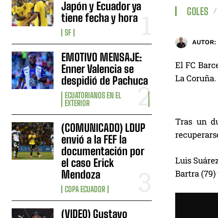
Japón y Ecuador ya
GOLES
tiene fecha y hora
SF
AUTOR:
EMOTIVO MENSAJE:
El FC Barce
Enner Valencia se
La Coruña.
despidió de Pachuca
ECUATORIANOS EN EL
EXTERIOR
Tras un d
(COMUNICADO) LDUP
recuperars
envió a la FEF la
documentación por
Luis Suárez 
el caso Erick
Mendoza
Bartra (79)
COPA ECUADOR
(VIDEO) Gustavo