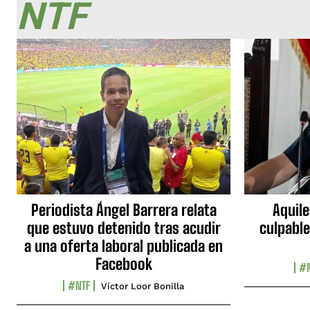
NTF
Periodista Ángel Barrera relata
Aquile
que estuvo detenido tras acudir
culpable
a una oferta laboral publicada en
Facebook
#N
#NTF
Víctor Loor Bonilla