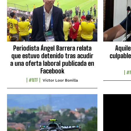
Periodista Ángel Barrera relata
Aquile
que estuvo detenido tras acudir
culpable
a una oferta laboral publicada en
Facebook
#N
#NTF
Víctor Loor Bonilla