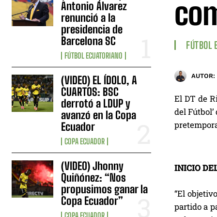
com
Antonio Álvarez
renunció a la
presidencia de
Barcelona SC
FÚTBOL 
FÚTBOL ECUATORIANO
AUTOR:
(VIDEO) EL ÍDOLO, A
CUARTOS: BSC
El DT de R
derrotó a LDUP y
del Fútbol’
avanzó en la Copa
pretempor
Ecuador
COPA ECUADOR
(VIDEO) Jhonny
INICIO DE
Quiñónez: “Nos
propusimos ganar la
“El objeti
Copa Ecuador”
partido a p
COPA ECUADOR