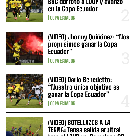
BSC derrotó a LDUP y avanzó
en la Copa Ecuador
COPA ECUADOR
(VIDEO) Jhonny Quiñónez: “Nos
propusimos ganar la Copa
Ecuador”
COPA ECUADOR
(VIDEO) Darío Benedetto:
“Nuestro único objetivo es
ganar la Copa Ecuador”
COPA ECUADOR
(VIDEO) BOTELLAZOS A LA
TERNA: Tensa salida arbitral