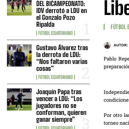
Lib
DEL BICAMPEONATO:
IDV derrotó a LDU en
el Gonzalo Pozo
Ripalda
FÚTBOL 
FÚTBOL ECUATORIANO
AUTOR:
Gustavo Álvarez tras
la derrota de LDU:
Pablo Repe
“Nos faltaron varias
preparación
cosas”
FÚTBOL ECUATORIANO
Joaquín Papa tras
Independien
vencer a LDU: “Los
condiciones
jugadores no se
conforman, quieren
Por otro la
ganar siempre”
torneo naci
FÚTBOL ECUATORIANO