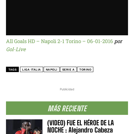
All Goals HD – Napoli 2-1 Torino – 06-01-2016
por
Gol-Live
TAGS
LIGA ITALIA
NAPOLI
SERIE A
TORINO
Publicidad
MÁS RECIENTE
(VIDEO) FUE EL HÉROE DE LA
NOCHE : Alejandro Cabeza