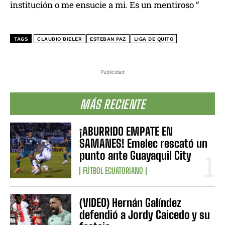
institución o me ensucie a mi. Es un mentiroso “
TAGS
CLAUDIO BIELER
ESTEBAN PAZ
LIGA DE QUITO
Publicidad
MÁS RECIENTE
¡ABURRIDO EMPATE EN
SAMANES! Emelec rescató un
punto ante Guayaquil City
FÚTBOL ECUATORIANO
(VIDEO) Hernán Galíndez
defendió a Jordy Caicedo y su