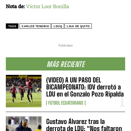
Nota de:
Víctor Loor Bonilla
TAGS
CARLOS TENORIO
LDUQ
LIGA DE QUITO
Publicidad
MÁS RECIENTE
(VIDEO) A UN PASO DEL
BICAMPEONATO: IDV derrotó a
LDU en el Gonzalo Pozo Ripalda
FÚTBOL ECUATORIANO
Gustavo Álvarez tras la
derrota de LDU: “Nos faltaron