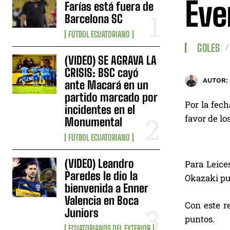
Eve
Farías está fuera de
Barcelona SC
FÚTBOL ECUATORIANO
GOLES
(VIDEO) SE AGRAVA LA
CRISIS: BSC cayó
AUTOR:
ante Macará en un
partido marcado por
Por la fech
incidentes en el
favor de los
Monumental
FÚTBOL ECUATORIANO
(VIDEO) Leandro
Para Leice
Paredes le dio la
Okazaki pus
bienvenida a Enner
Valencia en Boca
Con este r
Juniors
puntos.
ECUATORIANOS DEL EXTERIOR