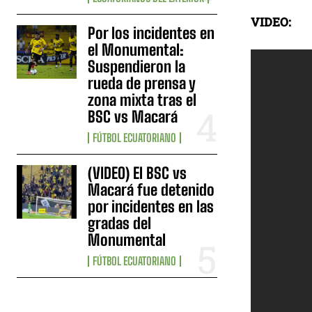
VIDEO:
Por los incidentes en
el Monumental:
Suspendieron la
rueda de prensa y
zona mixta tras el
BSC vs Macará
FÚTBOL ECUATORIANO
(VIDEO) El BSC vs
Macará fue detenido
por incidentes en las
gradas del
Monumental
FÚTBOL ECUATORIANO