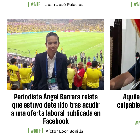
#NTF
#N
Juan José Palacios
Periodista Ángel Barrera relata
Aquile
que estuvo detenido tras acudir
culpable
a una oferta laboral publicada en
Facebook
#N
#NTF
Víctor Loor Bonilla