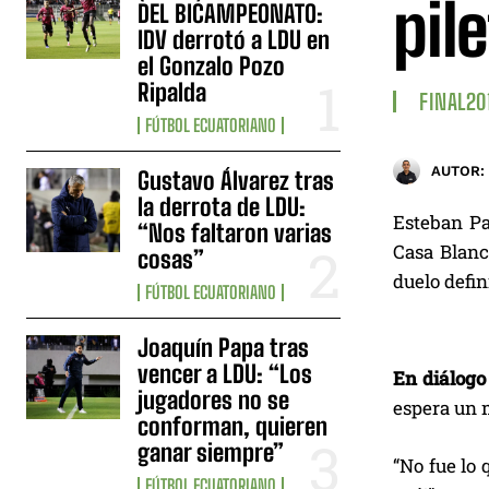
pil
DEL BICAMPEONATO:
IDV derrotó a LDU en
el Gonzalo Pozo
Ripalda
FINAL20
FÚTBOL ECUATORIANO
AUTOR:
Gustavo Álvarez tras
la derrota de LDU:
Esteban Pa
“Nos faltaron varias
Casa Blanca
cosas”
duelo defin
FÚTBOL ECUATORIANO
Joaquín Papa tras
vencer a LDU: “Los
En diálogo
jugadores no se
espera un 
conforman, quieren
ganar siempre”
“No fue lo 
FÚTBOL ECUATORIANO