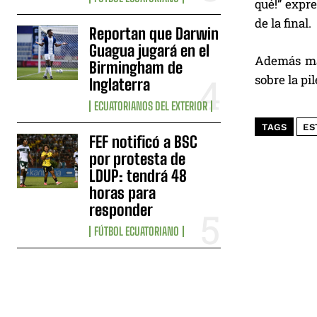
qué!” expr
de la final.
Reportan que Darwin
Guagua jugará en el
Además man
Birmingham de
sobre la pi
Inglaterra
ECUATORIANOS DEL EXTERIOR
TAGS
ES
FEF notificó a BSC
por protesta de
LDUP: tendrá 48
horas para
responder
FÚTBOL ECUATORIANO