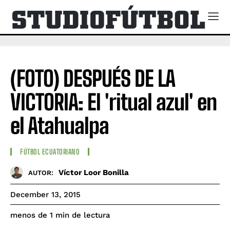
(FOTO) DESPUÉS DE LA
VICTORIA: El 'ritual azul' en
el Atahualpa
FÚTBOL ECUATORIANO
Víctor Loor Bonilla
AUTOR:
December 13, 2015
de lectura
menos de 1
min