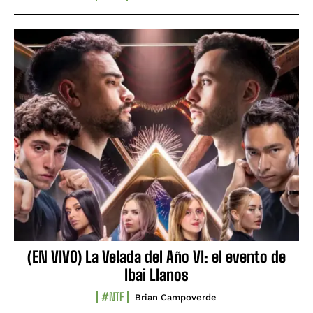
(EN VIVO) La Velada del Año VI: el evento de
Ibai Llanos
#NTF
Brian Campoverde