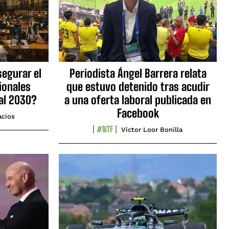
egurar el
Periodista Ángel Barrera relata
ionales
que estuvo detenido tras acudir
al 2030?
a una oferta laboral publicada en
Facebook
acios
#NTF
Víctor Loor Bonilla