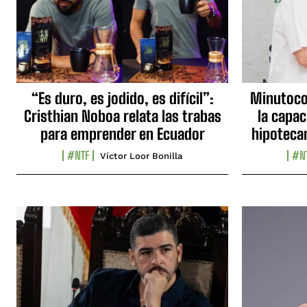
“Es duro, es jodido, es difícil”:
Minutocor
Cristhian Noboa relata las trabas
la capac
para emprender en Ecuador
hipotecar
#NTF
#N
Víctor Loor Bonilla