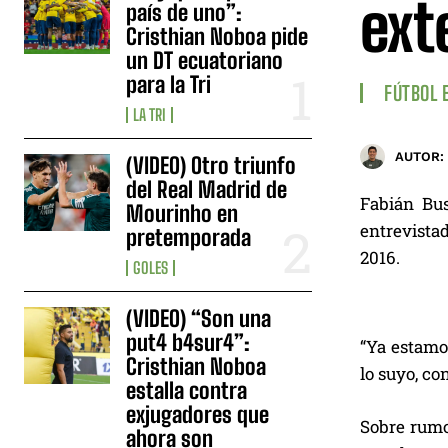
ext
país de uno”:
Cristhian Noboa pide
un DT ecuatoriano
para la Tri
FÚTBOL 
LA TRI
AUTOR:
(VIDEO) Otro triunfo
del Real Madrid de
Fabián Bus
Mourinho en
entrevista
pretemporada
2016.
GOLES
(VIDEO) “Son una
put4 b4sur4”:
“Ya estamos
Cristhian Noboa
lo suyo, co
estalla contra
exjugadores que
Sobre rumor
ahora son