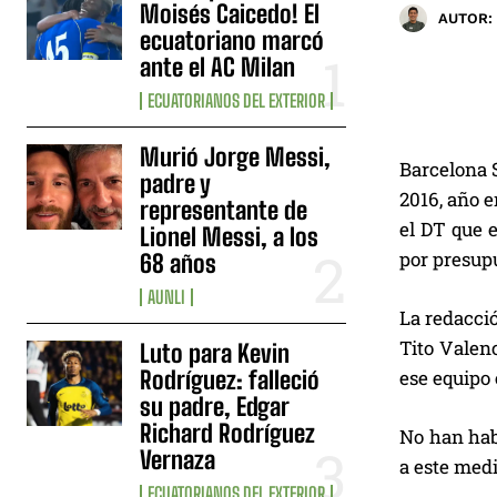
Moisés Caicedo! El
AUTOR:
ecuatoriano marcó
ante el AC Milan
ECUATORIANOS DEL EXTERIOR
Murió Jorge Messi,
Barcelona S
padre y
2016, año e
representante de
el DT que e
Lionel Messi, a los
por presupu
68 años
AUNLI
La redacci
Tito Valenc
Luto para Kevin
Rodríguez: falleció
ese equipo 
su padre, Edgar
Richard Rodríguez
No han hab
Vernaza
a este med
ECUATORIANOS DEL EXTERIOR