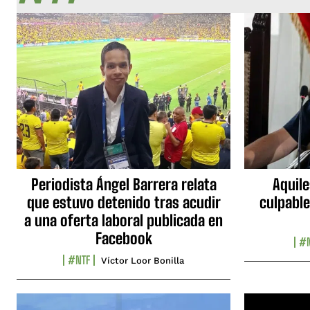
Periodista Ángel Barrera relata
Aquile
que estuvo detenido tras acudir
culpable
a una oferta laboral publicada en
Facebook
#N
#NTF
Víctor Loor Bonilla