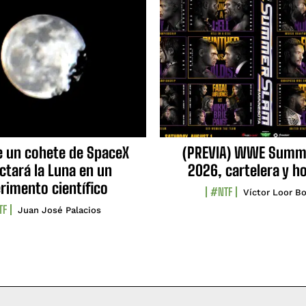
e un cohete de SpaceX
(PREVIA) WWE Summ
ctará la Luna en un
2026, cartelera y h
rimento científico
#NTF
Víctor Loor Bo
TF
Juan José Palacios