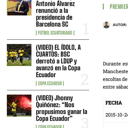
Antonio Álvarez
PREMIER
renunció a la
presidencia de
Barcelona SC
AUTOR:
FÚTBOL ECUATORIANO
(VIDEO) EL ÍDOLO, A
CUARTOS: BSC
derrotó a LDUP y
Durante es
avanzó en la Copa
Manchester
Ecuador
escoltas de
COPA ECUADOR
entre sába
(VIDEO) Jhonny
FECHA
Quiñónez: “Nos
propusimos ganar la
2015-10-2
Copa Ecuador”
COPA ECUADOR