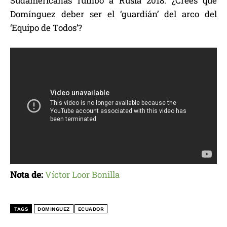
Sudamericanas rumbo a Rusia 2018. ¿Crees que
Domínguez deber ser el ‘guardián’ del arco del
‘Equipo de Todos’?
Nota de:
Víctor Loor Bonilla
TAGS
DOMINGUEZ
ECUADOR