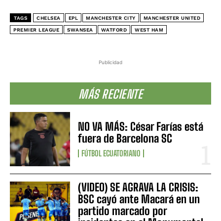
TAGS
CHELSEA
EPL
MANCHESTER CITY
MANCHESTER UNITED
PREMIER LEAGUE
SWANSEA
WATFORD
WEST HAM
Publicidad
MÁS RECIENTE
NO VA MÁS: César Farías está
fuera de Barcelona SC
FÚTBOL ECUATORIANO
(VIDEO) SE AGRAVA LA CRISIS:
BSC cayó ante Macará en un
partido marcado por