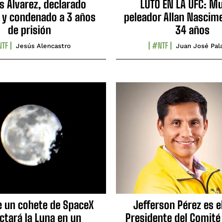
s Álvarez, declarado
LUTO EN LA UFC: Mu
 y condenado a 3 años
peleador Allan Nascime
de prisión
34 años
TF
#NTF
Jesús Alencastro
Juan José Pal
e un cohete de SpaceX
Jefferson Pérez es e
ctará la Luna en un
Presidente del Comité