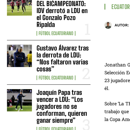
DEL BICAMPEONATO:
ECUATOR
IDV derrotó a LDU en
el Gonzalo Pozo
Ripalda
AUTOR:
FÚTBOL ECUATORIANO
Gustavo Álvarez tras
la derrota de LDU:
“Nos faltaron varias
Jonathan G
cosas”
Selección E
FÚTBOL ECUATORIANO
23 jugadore
él.
Joaquín Papa tras
vencer a LDU: “Los
Sobre ‘La T
jugadores no se
trabajo que
conforman, quieren
la Copa Amé
ganar siempre”
FÚTBOL ECUATORIANO