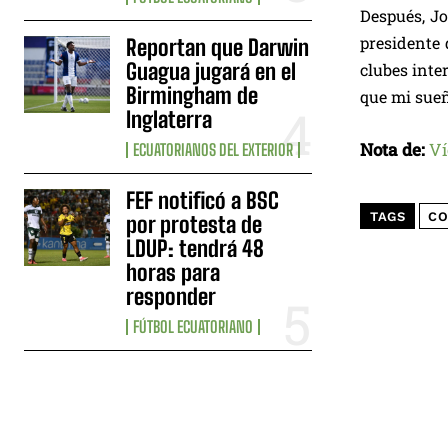
Después, Jo
presidente 
Reportan que Darwin
Guagua jugará en el
clubes inte
Birmingham de
que mi sueñ
Inglaterra
Nota de:
Ví
ECUATORIANOS DEL EXTERIOR
FEF notificó a BSC
TAGS
CO
por protesta de
LDUP: tendrá 48
horas para
responder
FÚTBOL ECUATORIANO