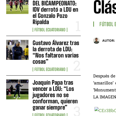
Clá
DEL BICAMPEONATO:
IDV derrotó a LDU en
el Gonzalo Pozo
Ripalda
FÚTBOL 
FÚTBOL ECUATORIANO
AUTOR:
Gustavo Álvarez tras
la derrota de LDU:
“Nos faltaron varias
cosas”
FÚTBOL ECUATORIANO
Después de 
Joaquín Papa tras
‘amarillos’
vencer a LDU: “Los
‘Monumental
jugadores no se
LA IMAGEN
conforman, quieren
ganar siempre”
FÚTBOL ECUATORIANO