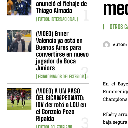
med
anunció el fichaje de
Thiago Almada
FÚTBOL INTERNACIONAL
OTROS 
(VIDEO) Enner
Valencia ya está en
AUTOR:
Buenos Aires para
convertirse en nuevo
jugador de Boca
Juniors
ECUATORIANOS DEL EXTERIOR
En el Baye
(VIDEO) A UN PASO
Rummenigge
DEL BICAMPEONATO:
Champions c
IDV derrotó a LDU en
el Gonzalo Pozo
Ribéry arra
Ripalda
baja segura
FÚTBOL ECUATORIANO