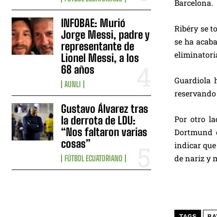
Barcelona.
INFOBAE: Murió
Ribéry se t
Jorge Messi, padre y
se ha acaba
representante de
eliminatori
Lionel Messi, a los
68 años
Guardiola 
AUNLI
reservando
Gustavo Álvarez tras
la derrota de LDU:
Por otro l
“Nos faltaron varias
Dortmund d
cosas”
indicar que
de nariz y 
FÚTBOL ECUATORIANO
TAGS
BA