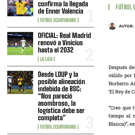
confirma la llegada
FÚTBOL 
de Enner Valencia
FÚTBOL ECUATORIANO
AUTOR:
OFICIAL: Real Madrid
renovó a Vinicius
hasta el 2032
LA LIGA
Después del
Desde LDUP y la
válido por 
posible alineación
Norberto Ar
indebida de BSC:
‘El Rey de 
“Nos pareció
asombroso, la
“Creo que 
logística debe ser
tiempo al 
completa”
Blanca)”, ex
FÚTBOL ECUATORIANO