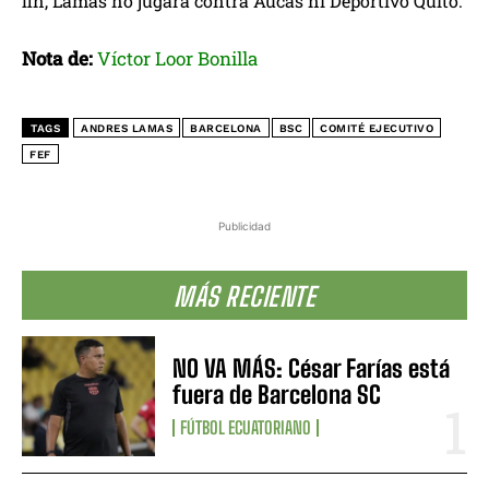
fin, Lamas no jugará contra Aucas ni Deportivo Quito.
Nota de:
Víctor Loor Bonilla
TAGS
ANDRES LAMAS
BARCELONA
BSC
COMITÉ EJECUTIVO
FEF
Publicidad
MÁS RECIENTE
NO VA MÁS: César Farías está
fuera de Barcelona SC
FÚTBOL ECUATORIANO