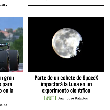
nilla
n gran
Parte de un cohete de SpaceX
s para
impactará la Luna en un
o en la
experimento científico
#NTF
Juan José Palacios
acios