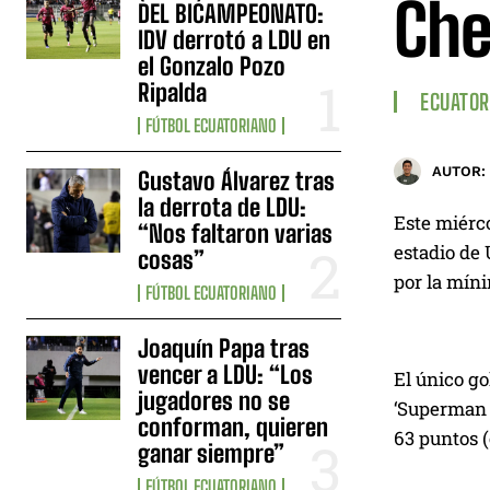
Che
DEL BICAMPEONATO:
IDV derrotó a LDU en
el Gonzalo Pozo
Ripalda
ECUATOR
FÚTBOL ECUATORIANO
AUTOR:
Gustavo Álvarez tras
la derrota de LDU:
Este miérco
“Nos faltaron varias
estadio de 
cosas”
por la mín
FÚTBOL ECUATORIANO
Joaquín Papa tras
vencer a LDU: “Los
El único go
jugadores no se
‘Superman 
conforman, quieren
63 puntos 
ganar siempre”
FÚTBOL ECUATORIANO