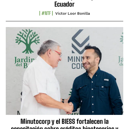
Ecuador
#NTF
Víctor Loor Bonilla
Minutocorp y el BIESS fortalecen la
capacitación sobre créditos hipotecarios y