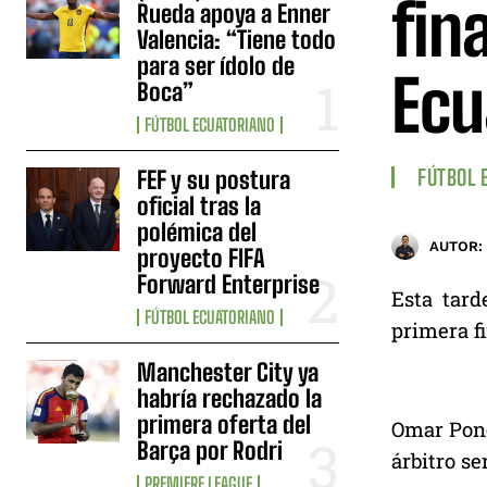
fin
Rueda apoya a Enner
Valencia: “Tiene todo
para ser ídolo de
Ecu
Boca”
FÚTBOL ECUATORIANO
FÚTBOL 
FEF y su postura
oficial tras la
polémica del
AUTOR:
proyecto FIFA
Forward Enterprise
Esta tard
FÚTBOL ECUATORIANO
primera fi
Manchester City ya
habría rechazado la
primera oferta del
Omar Ponce
Barça por Rodri
árbitro se
PREMIERE LEAGUE