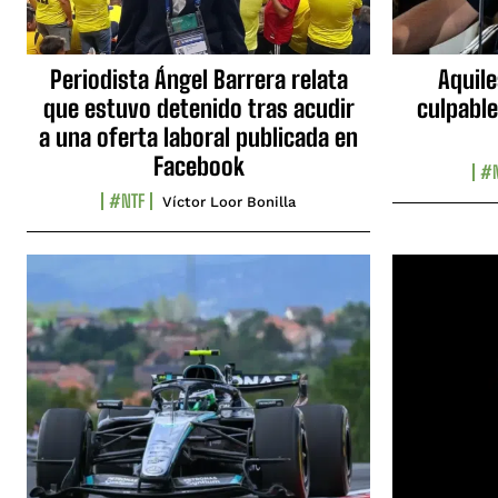
Periodista Ángel Barrera relata
Aquile
que estuvo detenido tras acudir
culpable
a una oferta laboral publicada en
Facebook
#N
#NTF
Víctor Loor Bonilla