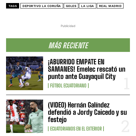
TAGS
DEPORTIVO LA CORUÑA
GOLES
LA LIGA
REAL MADRID
Publicidad
MÁS RECIENTE
¡ABURRIDO EMPATE EN
SAMANES! Emelec rescató un
punto ante Guayaquil City
FÚTBOL ECUATORIANO
(VIDEO) Hernán Galíndez
defendió a Jordy Caicedo y su
festejo
ECUATORIANOS EN EL EXTERIOR