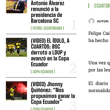
Antonio Álvarez
ECUATOR
renunció a la
presidencia de
Barcelona SC
AUTOR:
FÚTBOL ECUATORIANO
Felipe Ca
ha hecho 
(VIDEO) EL ÍDOLO, A
CUARTOS: BSC
derrotó a LDUP y
avanzó en la Copa
Una vez q
Ecuador
por las le
COPA ECUADOR
El diari
(VIDEO) Jhonny
Quiñónez: “Nos
normalida
propusimos ganar la
Copa Ecuador”
COPA ECUADOR