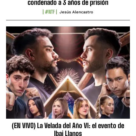
condenado a 3 años de prisión
#NTF
Jesús Alencastro
(EN VIVO) La Velada del Año VI: el evento de
Ibai Llanos