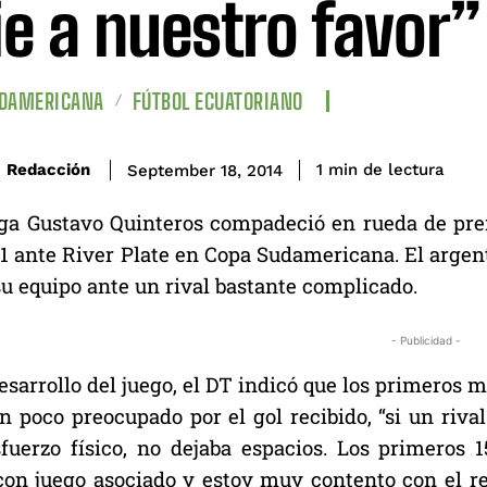
ie a nuestro favor”
UDAMERICANA
FÚTBOL ECUATORIANO
de lectura
Redacción
1
min
September 18, 2014
ega Gustavo Quinteros compadeció en rueda de pren
1 ante River Plate en Copa Sudamericana. El arg
su equipo ante un rival bastante complicado.
- Publicidad -
esarrollo del juego, el DT indicó que los primeros 
n poco preocupado por el gol recibido, “si un riv
uerzo físico, no dejaba espacios. Los primeros
con juego asociado y estoy muy contento con el re