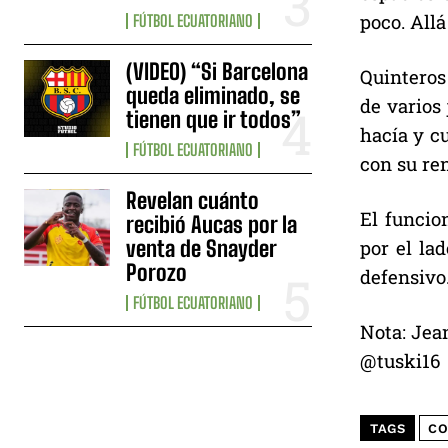
poco. All
FÚTBOL ECUATORIANO
(VIDEO) “Si Barcelona
Quinteros
queda eliminado, se
de varios
tienen que ir todos”
hacía y c
FÚTBOL ECUATORIANO
con su ren
Revelan cuánto
El funcio
recibió Aucas por la
venta de Snayder
por el la
Porozo
defensivo
FÚTBOL ECUATORIANO
Nota: Jea
@tuski16
TAGS
CO