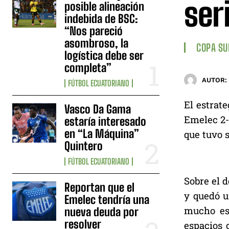
ser
posible alineación
indebida de BSC:
“Nos pareció
asombroso, la
COPA S
logística debe ser
completa”
AUTOR:
FÚTBOL ECUATORIANO
El estrat
Vasco Da Gama
Emelec 2-
estaría interesado
en “La Máquina”
que tuvo 
Quintero
FÚTBOL ECUATORIANO
Sobre el d
Reportan que el
y quedó u
Emelec tendría una
mucho esf
nueva deuda por
resolver
espacios 