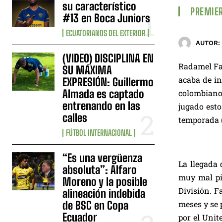
su característico
PREMIER
#13 en Boca Juniors
ECUATORIANOS DEL EXTERIOR
AUTOR:
(VIDEO) DISCIPLINA EN
Radamel Fal
SU MÁXIMA
acaba de in
EXPRESIÓN: Guillermo
Almada es captado
colombiano,
entrenando en las
jugado esto
calles
temporada (
FÚTBOL INTERNACIONAL
“Es una vergüenza
La llegada 
absoluta”: Alfaro
muy mal pie
Moreno y la posible
División. F
alineación indebida
de BSC en Copa
meses y se 
Ecuador
por el Unit