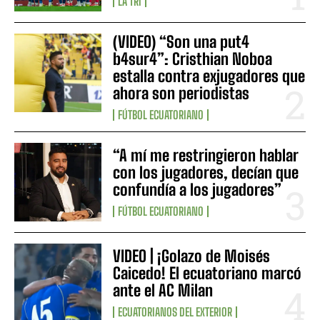
LA TRI
(VIDEO) “Son una put4
b4sur4”: Cristhian Noboa
estalla contra exjugadores que
ahora son periodistas
FÚTBOL ECUATORIANO
“A mí me restringieron hablar
con los jugadores, decían que
confundía a los jugadores”
FÚTBOL ECUATORIANO
VIDEO | ¡Golazo de Moisés
Caicedo! El ecuatoriano marcó
ante el AC Milan
ECUATORIANOS DEL EXTERIOR