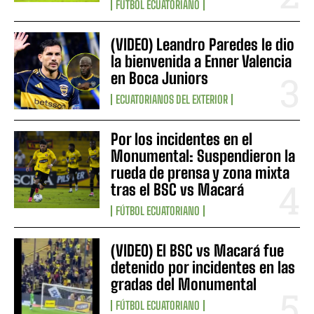
FÚTBOL ECUATORIANO
(VIDEO) Leandro Paredes le dio
la bienvenida a Enner Valencia
en Boca Juniors
ECUATORIANOS DEL EXTERIOR
Por los incidentes en el
Monumental: Suspendieron la
rueda de prensa y zona mixta
tras el BSC vs Macará
FÚTBOL ECUATORIANO
(VIDEO) El BSC vs Macará fue
detenido por incidentes en las
gradas del Monumental
FÚTBOL ECUATORIANO