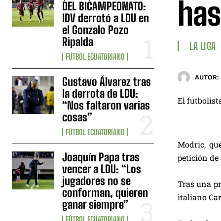
has
DEL BICAMPEONATO:
IDV derrotó a LDU en
el Gonzalo Pozo
Ripalda
LA LIGA
FÚTBOL ECUATORIANO
AUTOR:
Gustavo Álvarez tras
la derrota de LDU:
El futbolis
“Nos faltaron varias
cosas”
FÚTBOL ECUATORIANO
Modric, qu
Joaquín Papa tras
petición de
vencer a LDU: “Los
jugadores no se
Tras una pr
conforman, quieren
italiano Ca
ganar siempre”
FÚTBOL ECUATORIANO