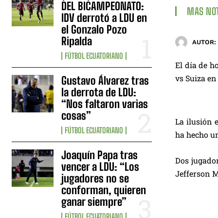
DEL BICAMPEONATO:
MAS NOT
IDV derrotó a LDU en
el Gonzalo Pozo
Ripalda
AUTOR:
FÚTBOL ECUATORIANO
El día de h
vs Suiza en
Gustavo Álvarez tras
la derrota de LDU:
“Nos faltaron varias
cosas”
La ilusión 
FÚTBOL ECUATORIANO
ha hecho u
Joaquín Papa tras
Dos jugador
vencer a LDU: “Los
Jefferson M
jugadores no se
conforman, quieren
ganar siempre”
FÚTBOL ECUATORIANO