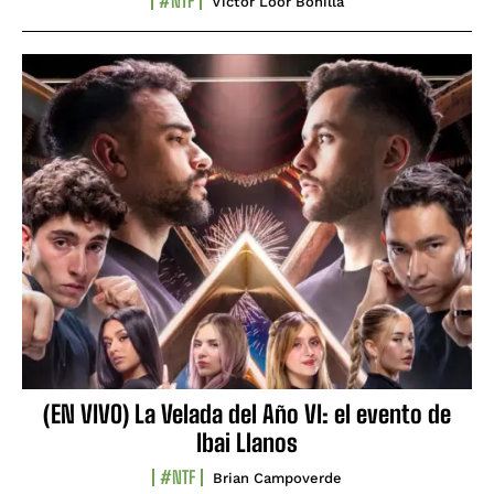
#NTF
Víctor Loor Bonilla
(EN VIVO) La Velada del Año VI: el evento de
Ibai Llanos
#NTF
Brian Campoverde