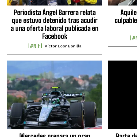
Periodista Ángel Barrera relata
Aquile
que estuvo detenido tras acudir
culpable
a una oferta laboral publicada en
Facebook
#N
#NTF
Víctor Loor Bonilla
Mercedes prepara un gran
Parte d