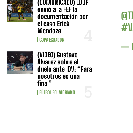
(COMUNICADO) LDUP
envió a la FEF la
@T
documentación por
el caso Erick
#V
Mendoza
COPA ECUADOR
— 
(VIDEO) Gustavo
Álvarez sobre el
duelo ante IDV: “Para
nosotros es una
final”
FÚTBOL ECUATORIANO