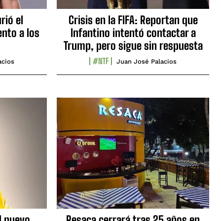
rió el
Crisis en la FIFA: Reportan que
nto a los
Infantino intentó contactar a
Trump, pero sigue sin respuesta
#NTF
acios
Juan José Palacios
l nuevo
Resaca cerrará tras 25 años en