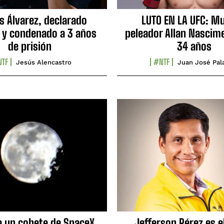
s Álvarez, declarado
LUTO EN LA UFC: Mu
 y condenado a 3 años
peleador Allan Nascime
de prisión
34 años
TF
#NTF
Jesús Alencastro
Juan José Pal
e un cohete de SpaceX
Jefferson Pérez es e