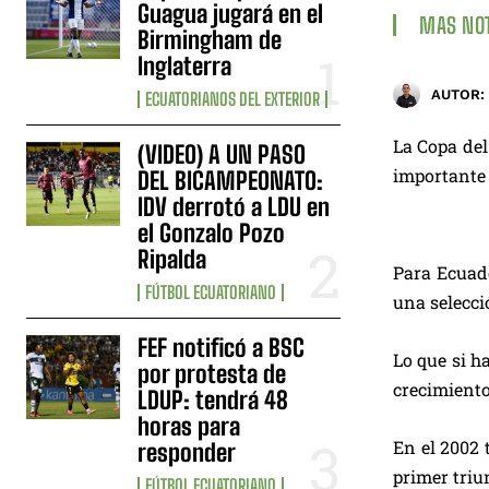
Guagua jugará en el
MAS NOT
Birmingham de
Inglaterra
AUTOR:
ECUATORIANOS DEL EXTERIOR
La Copa del
(VIDEO) A UN PASO
importante 
DEL BICAMPEONATO:
IDV derrotó a LDU en
el Gonzalo Pozo
Ripalda
Para Ecuado
FÚTBOL ECUATORIANO
una selecci
FEF notificó a BSC
Lo que si h
por protesta de
crecimiento
LDUP: tendrá 48
horas para
En el 2002 
responder
primer triu
FÚTBOL ECUATORIANO