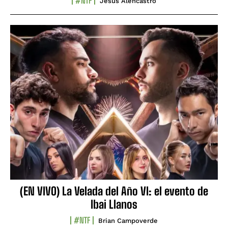
#NTF
Jesús Alencastro
(EN VIVO) La Velada del Año VI: el evento de
Ibai Llanos
#NTF
Brian Campoverde