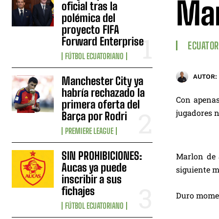
Mar
oficial tras la
polémica del
proyecto FIFA
Forward Enterprise
ECUATOR
FÚTBOL ECUATORIANO
AUTOR:
Manchester City ya
habría rechazado la
Con apenas
primera oferta del
jugadores n
Barça por Rodri
PREMIERE LEAGUE
SIN PROHIBICIONES:
Marlon de J
Aucas ya puede
siguiente m
inscribir a sus
fichajes
Duro moment
FÚTBOL ECUATORIANO