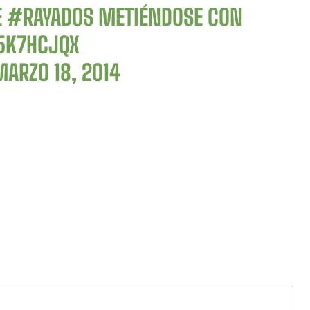
E
#RAYADOS
METIÉNDOSE CON
5K7HCJQX
MARZO 18, 2014