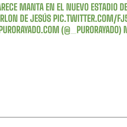
ARECE MANTA EN EL NUEVO ESTADIO D
RLON DE JESÚS
PIC.TWITTER.COM/FJ
PURORAYADO.COM (@_PURORAYADO)