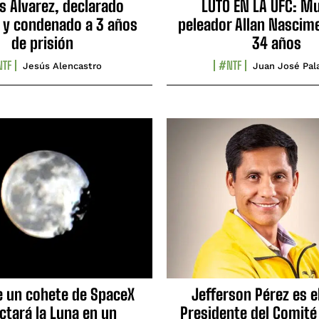
s Álvarez, declarado
LUTO EN LA UFC: Mu
 y condenado a 3 años
peleador Allan Nascime
de prisión
34 años
TF
#NTF
Jesús Alencastro
Juan José Pal
e un cohete de SpaceX
Jefferson Pérez es e
ctará la Luna en un
Presidente del Comité