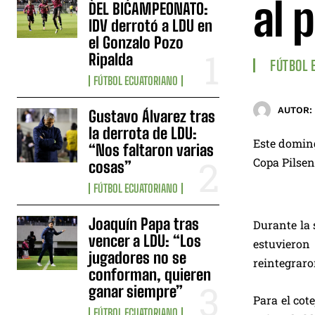
al 
DEL BICAMPEONATO:
IDV derrotó a LDU en
el Gonzalo Pozo
Ripalda
FÚTBOL 
FÚTBOL ECUATORIANO
AUTOR:
Gustavo Álvarez tras
la derrota de LDU:
Este doming
“Nos faltaron varias
Copa Pilsen
cosas”
FÚTBOL ECUATORIANO
Joaquín Papa tras
Durante la 
vencer a LDU: “Los
estuvieron 
jugadores no se
reintegraro
conforman, quieren
ganar siempre”
Para el cot
FÚTBOL ECUATORIANO