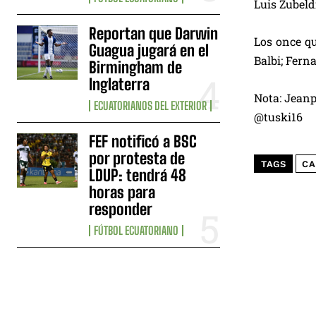
Luis Zubeld
Reportan que Darwin
Los once qu
Guagua jugará en el
Balbi; Fern
Birmingham de
Inglaterra
Nota: Jeanp
ECUATORIANOS DEL EXTERIOR
@tuski16
FEF notificó a BSC
por protesta de
TAGS
CA
LDUP: tendrá 48
horas para
responder
FÚTBOL ECUATORIANO