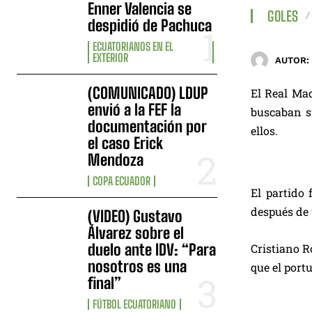
Enner Valencia se
GOLES
despidió de Pachuca
ECUATORIANOS EN EL
EXTERIOR
AUTOR:
(COMUNICADO) LDUP
El Real Mad
envió a la FEF la
buscaban su
documentación por
ellos.
el caso Erick
Mendoza
COPA ECUADOR
El partido 
después de 
(VIDEO) Gustavo
Álvarez sobre el
duelo ante IDV: “Para
Cristiano R
nosotros es una
que el port
final”
FÚTBOL ECUATORIANO