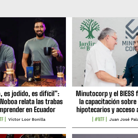
 es jodido, es difícil”:
Minutocorp y el BIESS 
 Noboa relata las trabas
la capacitación sobre
mprender en Ecuador
hipotecarios y acceso 
TF
#NTF
Víctor Loor Bonilla
Juan José Pal