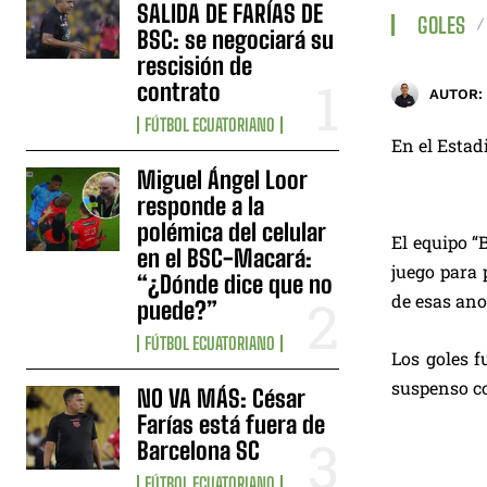
SALIDA DE FARÍAS DE
GOLES
BSC: se negociará su
rescisión de
contrato
AUTOR:
FÚTBOL ECUATORIANO
En el Estad
Miguel Ángel Loor
responde a la
polémica del celular
El equipo “
en el BSC-Macará:
juego para 
“¿Dónde dice que no
de esas ano
puede?”
FÚTBOL ECUATORIANO
Los goles 
suspenso c
NO VA MÁS: César
Farías está fuera de
Barcelona SC
FÚTBOL ECUATORIANO