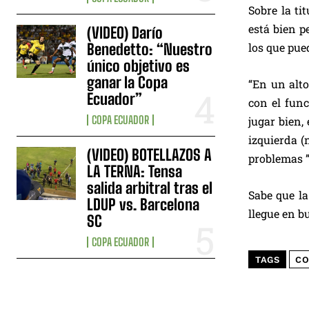
Sobre la ti
está bien p
(VIDEO) Darío
Benedetto: “Nuestro
los que pue
único objetivo es
ganar la Copa
“En un alto
Ecuador”
con el fun
COPA ECUADOR
jugar bien
izquierda (
(VIDEO) BOTELLAZOS A
problemas ”
LA TERNA: Tensa
salida arbitral tras el
Sabe que la
LDUP vs. Barcelona
llegue en b
SC
COPA ECUADOR
TAGS
CO