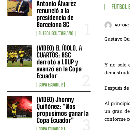
Antonio Álvarez
FÚTBOL 
renunció a la
presidencia de
Barcelona SC
AUTOR:
FÚTBOL ECUATORIANO
Gustavo Qui
(VIDEO) EL ÍDOLO, A
CUARTOS: BSC
derrotó a LDUP y
Y no solo e
avanzó en la Copa
demostrad
Ecuador
COPA ECUADOR
Después de 
(VIDEO) Jhonny
Al principi
Quiñónez: “Nos
un gran des
propusimos ganar la
conforme co
Copa Ecuador”
COPA ECUADOR