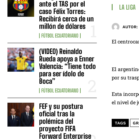
ante el TAS por el
LA LIGA
caso Félix Torres:
Recibirá cerca de un
millón de dólares
AUTOR:
FÚTBOL ECUATORIANO
El centroca
(VIDEO) Reinaldo
Rueda apoya a Enner
Valencia: “Tiene todo
El argentin
para ser ídolo de
por su tras
Boca”
FÚTBOL ECUATORIANO
Esta incorp
el nivel de
FEF y su postura
oficial tras la
polémica del
TAGS
GR
proyecto FIFA
Forward Enterprise