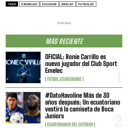
TAGS
CSEMELEC
ECUADOR
EMELEC
FUTBOLEC
Publicidad
MÁS RECIENTE
OFICIAL: Ronie Carrillo es
nuevo jugador del Club Sport
Emelec
FÚTBOL ECUATORIANO
#DatoHavoline Más de 30
años después: Un ecuatoriano
vestirá la camiseta de Boca
Juniors
ECUATORIANOS DEL EXTERIOR