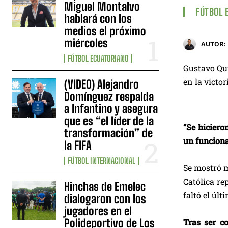
Miguel Montalvo
FÚTBOL 
hablará con los
medios el próximo
miércoles
AUTOR:
FÚTBOL ECUATORIANO
Gustavo Qui
en la victo
(VIDEO) Alejandro
Domínguez respalda
a Infantino y asegura
que es “el líder de la
“Se hiciero
transformación” de
un funcion
la FIFA
FÚTBOL INTERNACIONAL
Se mostró m
Católica re
Hinchas de Emelec
faltó el úl
dialogaron con los
jugadores en el
Polideportivo de Los
Tras ser co