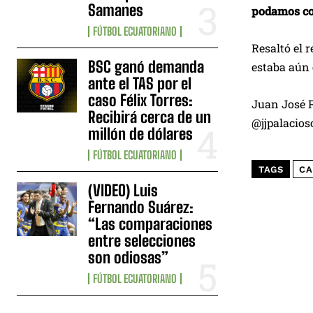
Samanes
podamos co
FÚTBOL ECUATORIANO
Resaltó el 
BSC ganó demanda
estaba aún 
ante el TAS por el
caso Félix Torres:
Juan José P
Recibirá cerca de un
@jjpalacios
millón de dólares
FÚTBOL ECUATORIANO
TAGS
CA
(VIDEO) Luis
Fernando Suárez:
“Las comparaciones
entre selecciones
son odiosas”
FÚTBOL ECUATORIANO