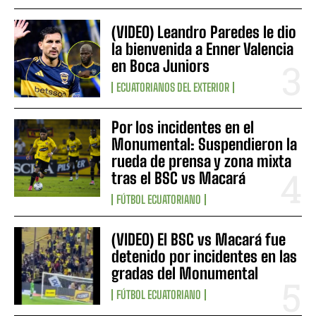
(VIDEO) Leandro Paredes le dio
la bienvenida a Enner Valencia
en Boca Juniors
ECUATORIANOS DEL EXTERIOR
Por los incidentes en el
Monumental: Suspendieron la
rueda de prensa y zona mixta
tras el BSC vs Macará
FÚTBOL ECUATORIANO
(VIDEO) El BSC vs Macará fue
detenido por incidentes en las
gradas del Monumental
FÚTBOL ECUATORIANO